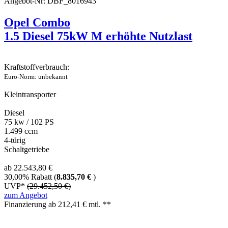
Angebot-Nr: DBF_8016943
Opel Combo
1.5 Diesel 75kW M erhöhte Nutzlast
Kraftstoffverbrauch:
Euro-Norm: unbekannt
Kleintransporter
Diesel
75 kw / 102 PS
1.499 ccm
4-türig
Schaltgetriebe
ab 22.543,80 €
30,00% Rabatt (
8.835,70 €
)
UVP*
(29.452,50 €)
zum Angebot
Finanzierung ab
212,41
€ mtl. **