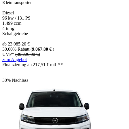
Kleintransporter
Diesel
96 kw / 131 PS
1.499 ccm
4-türig
Schaltgetriebe
ab 23.085,20 €
30,00% Rabatt (
9.067,80 €
)
UVP*
(30.226,00 €)
zum Angebot
Finanzierung ab
217,51
€ mtl. **
30% Nachlass