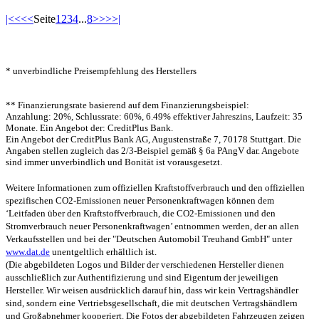
|<<
<<
Seite
1
2
3
4
...
8
>>
>>|
* unverbindliche Preisempfehlung des Herstellers
** Finanzierungsrate basierend auf dem Finanzierungsbeispiel:
Anzahlung: 20%, Schlussrate: 60%, 6.49% effektiver Jahreszins, Laufzeit: 35
Monate. Ein Angebot der: CreditPlus Bank.
Ein Angebot der CreditPlus Bank AG, Augustenstraße 7, 70178 Stuttgart. Die
Angaben stellen zugleich das 2/3-Beispiel gemäß § 6a PAngV dar. Angebote
sind immer unverbindlich und Bonität ist vorausgesetzt.
Weitere Informationen zum offiziellen Kraftstoffverbrauch und den offiziellen
spezifischen CO2-Emissionen neuer Personenkraftwagen können dem
‘Leitfaden über den Kraftstoffverbrauch, die CO2-Emissionen und den
Stromverbrauch neuer Personenkraftwagen’ entnommen werden, der an allen
Verkaufsstellen und bei der "Deutschen Automobil Treuhand GmbH" unter
www.dat.de
unentgeltlich erhältlich ist.
(Die abgebildeten Logos und Bilder der verschiedenen Hersteller dienen
ausschließlich zur Authentifizierung und sind Eigentum der jeweiligen
Hersteller. Wir weisen ausdrücklich darauf hin, dass wir kein Vertragshändler
sind, sondern eine Vertriebsgesellschaft, die mit deutschen Vertragshändlern
und Großabnehmer kooperiert. Die Fotos der abgebildeten Fahrzeugen zeigen