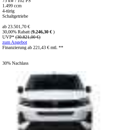
75 kw / 102 PS
1.499 ccm
4-türig
Schaltgetriebe
ab 23.501,70 €
30,00% Rabatt (
9.246,30 €
)
UVP*
(30.821,00 €)
zum Angebot
Finanzierung ab
221,43
€ mtl. **
30% Nachlass