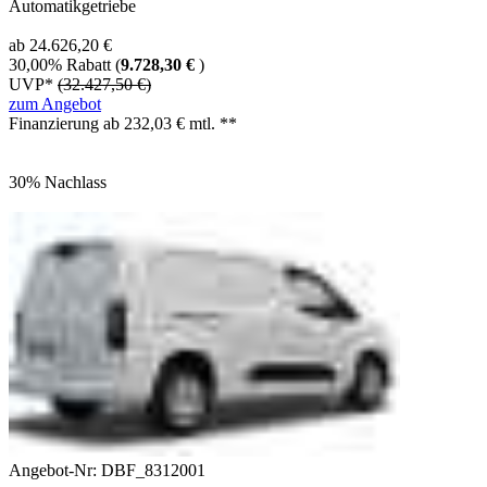
Automatikgetriebe
ab 24.626,20 €
30,00% Rabatt (
9.728,30 €
)
UVP*
(32.427,50 €)
zum Angebot
Finanzierung ab
232,03
€ mtl. **
30% Nachlass
Angebot-Nr: DBF_8312001