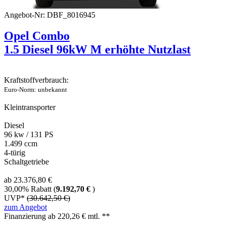
Angebot-Nr: DBF_8016945
Opel Combo
1.5 Diesel 96kW M erhöhte Nutzlast
Kraftstoffverbrauch:
Euro-Norm: unbekannt
Kleintransporter
Diesel
96 kw / 131 PS
1.499 ccm
4-türig
Schaltgetriebe
ab 23.376,80 €
30,00% Rabatt (
9.192,70 €
)
UVP*
(30.642,50 €)
zum Angebot
Finanzierung ab
220,26
€ mtl. **