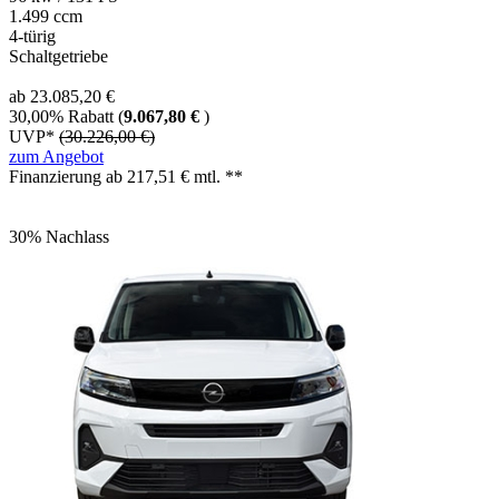
1.499 ccm
4-türig
Schaltgetriebe
ab 23.085,20 €
30,00% Rabatt (
9.067,80 €
)
UVP*
(30.226,00 €)
zum Angebot
Finanzierung ab
217,51
€ mtl. **
30% Nachlass