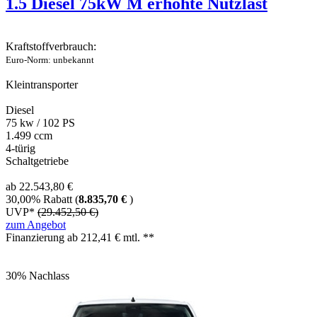
1.5 Diesel 75kW M erhöhte Nutzlast
Kraftstoffverbrauch:
Euro-Norm: unbekannt
Kleintransporter
Diesel
75 kw / 102 PS
1.499 ccm
4-türig
Schaltgetriebe
ab 22.543,80 €
30,00% Rabatt (
8.835,70 €
)
UVP*
(29.452,50 €)
zum Angebot
Finanzierung ab
212,41
€ mtl. **
30% Nachlass