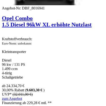
Angebot-Nr: DBF_8016941
Opel Combo
1.5 Diesel 96kW XL erhöhte Nutzlast
Kraftstoffverbrauch:
Euro-Norm: unbekannt
Kleintransporter
Diesel
96 kw / 131 PS
1.499 ccm
4-türig
Schaltgetriebe
ab 24.334,70 €
30,00% Rabatt (
9.603,30 €
)
UVP*
(32.011,00 €)
zum Angebot
Finanzierung ab
229,28
€ mtl. **