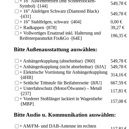
+
16" Allwetterreifen (mit Schneeflocken-
549,78 €
Symbol)
·[144]
+
16" Alufelgen Schwarz (Diamond Black)
549,78 €
·[431]
+
16" Stahlfelgen, schwarz
·[404]
0,00 €
+
Radkappen
·[878]
39,27 €
+
Vollwertiges Ersatzrad inkl. Halterung und
196,35 €
Reifenreparaturkit Fix&Go
·[64E]
Bitte Außenausstattung auswählen:
+
Anhängerkupplung (abnehmbar)
·[960]
549,78 €
+
Anhängerkupplung (nicht abnehmbar)
·[6JA]
549,78 €
+
Elektrische Vorrüstung für Anhängerkupplung
314,16 €
·[4HB]
+
Seitliche Trittstufe für Beifahrerseite
·[8JU]
667,59 €
+
Unterfahrschutz (Motor/Ölwanne) – Metall
117,81 €
·[237]
+
Vorderer Stoßfänger lackiert in Wagenfarbe
157,08 €
·[MBP]
Bitte Audio u. Kommunikation auswählen:
+
AM/FM- und DAB-Antenne im rechten
117,81 €