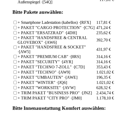
Außenspiegel
·[54Q]
Bitte Pakete auswählen:
+
Smartphone Ladestation (kabellos)
·[RFX]
117,81 €
+
PAKET "CARGO PROTECTION"
·[C7G]
471,24 €
+
PAKET "ERSATZRAD"
·[4DH]
235,62 €
+
PAKET "HANDSFREE & CENTRAL
392,70 €
GLOVEBOX"
·[AW6]
+
PAKET "HANDSFREE & SOCKET"
431,97 €
·[AW5]
+
PAKET "PREMIUM CAB"
·[8RS]
314,16 €
+
PAKET "SECURITY"
·[4YR]
314,16 €
+
PAKET "TECHNO 7-ZOLL"
·[C7D]
353,43 €
+
PAKET "TECHNO"
·[AW9]
1.021,02 €
+
PAKET "UMBAUTEN"
·[AWE]
196,35 €
+
PAKET "WINTER"
·[JQ6]
1.021,02 €
+
PAKET "WORKSITE"
·[AVW]
628,32 €
+
TRIM PAKET "BUSINESS PRO"
·[JNZ]
2.434,74 €
+
TRIM PAKET "CITY PRO"
·[JM0]
1.178,10 €
Bitte Innenausstattung Komfort auswählen: