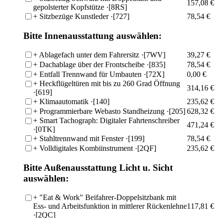
157,08 €
gepolsterter Kopfstütze
·[8RS]
+
Sitzbezüge Kunstleder
·[727]
78,54 €
Bitte Innenausstattung auswählen:
+
Ablagefach unter dem Fahrersitz
·[7WV]
39,27 €
+
Dachablage über der Frontscheibe
·[835]
78,54 €
+
Entfall Trennwand für Umbauten
·[72X]
0,00 €
+
Heckflügeltüren mit bis zu 260 Grad Öffnung
314,16 €
·[619]
+
Klimaautomatik
·[140]
235,62 €
+
Programmierbare Webasto Standheizung
·[205]
628,32 €
+
Smart Tachograph: Digitaler Fahrtenschreiber
471,24 €
·[0TK]
+
Stahltrennwand mit Fenster
·[199]
78,54 €
+
Volldigitales Kombiinstrument
·[2QF]
235,62 €
Bitte Außenausstattung Licht u. Sicht
auswählen:
+
"Eat & Work" Beifahrer-Doppelsitzbank mit
Ess- und Arbeitsfunktion in mittlerer Rückenlehne
117,81 €
·[2QC]