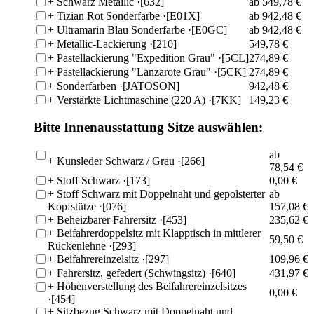
+
Schwarz Metallic
·[632]
ab 549,78 €
+
Tizian Rot Sonderfarbe
·[E01X]
ab 942,48 €
+
Ultramarin Blau Sonderfarbe
·[E0GC]
ab 942,48 €
+
Metallic-Lackierung
·[210]
549,78 €
+
Pastellackierung "Expedition Grau"
·[5CL]
274,89 €
+
Pastellackierung "Lanzarote Grau"
·[5CK]
274,89 €
+
Sonderfarben
·[JATOSON]
942,48 €
+
Verstärkte Lichtmaschine (220 A)
·[7KK]
149,23 €
Bitte Innenausstattung Sitze auswählen:
ab
+
Kunsleder Schwarz / Grau
·[266]
78,54 €
+
Stoff Schwarz
·[173]
0,00 €
+
Stoff Schwarz mit Doppelnaht und gepolsterter
ab
Kopfstütze
·[076]
157,08 €
+
Beheizbarer Fahrersitz
·[453]
235,62 €
+
Beifahrerdoppelsitz mit Klapptisch in mittlerer
59,50 €
Rückenlehne
·[293]
+
Beifahrereinzelsitz
·[297]
109,96 €
+
Fahrersitz, gefedert (Schwingsitz)
·[640]
431,97 €
+
Höhenverstellung des Beifahrereinzelsitzes
0,00 €
·[454]
+
Sitzbezug Schwarz mit Doppelnaht und