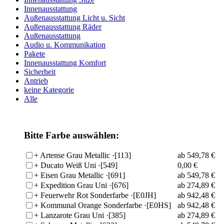
Innenausstattung
Außenausstattung Licht u. Sicht
Außenausstattung Räder
Außenausstattung
Audio u. Kommunikation
Pakete
Innenausstattung Komfort
Sicherheit
Antrieb
keine Kategorie
Alle
Bitte Farbe auswählen:
+
Artense Grau Metallic
·[113]
ab 549,78 €
+
Ducato Weiß Uni
·[549]
0,00 €
+
Eisen Grau Metallic
·[691]
ab 549,78 €
+
Expedition Grau Uni
·[676]
ab 274,89 €
+
Feuerwehr Rot Sonderfarbe
·[E0JH]
ab 942,48 €
+
Kommunal Orange Sonderfarbe
·[E0HS]
ab 942,48 €
+
Lanzarote Grau Uni
·[385]
ab 274,89 €