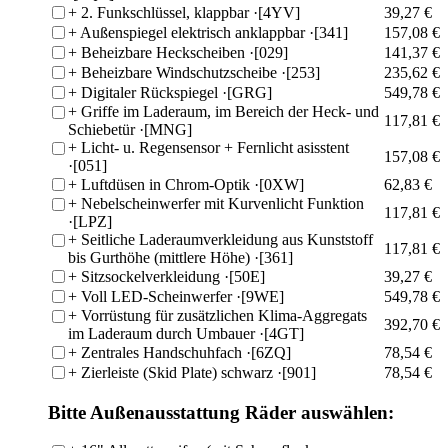
+
2. Funkschlüssel, klappbar
·[4YV]
39,27 €
+
Außenspiegel elektrisch anklappbar
·[341]
157,08 €
+
Beheizbare Heckscheiben
·[029]
141,37 €
+
Beheizbare Windschutzscheibe
·[253]
235,62 €
+
Digitaler Rückspiegel
·[GRG]
549,78 €
+
Griffe im Laderaum, im Bereich der Heck- und
117,81 €
Schiebetür
·[MNG]
+
Licht- u. Regensensor + Fernlicht asisstent
157,08 €
·[051]
+
Luftdüsen in Chrom-Optik
·[0XW]
62,83 €
+
Nebelscheinwerfer mit Kurvenlicht Funktion
117,81 €
·[LPZ]
+
Seitliche Laderaumverkleidung aus Kunststoff
117,81 €
bis Gurthöhe (mittlere Höhe)
·[361]
+
Sitzsockelverkleidung
·[50E]
39,27 €
+
Voll LED-Scheinwerfer
·[9WE]
549,78 €
+
Vorrüstung für zusätzlichen Klima-Aggregats
392,70 €
im Laderaum durch Umbauer
·[4GT]
+
Zentrales Handschuhfach
·[6ZQ]
78,54 €
+
Zierleiste (Skid Plate) schwarz
·[901]
78,54 €
Bitte Außenausstattung Räder auswählen: