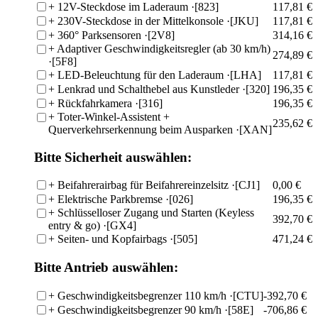
+
12V-Steckdose im Laderaum
·[823]
117,81 €
+
230V-Steckdose in der Mittelkonsole
·[JKU]
117,81 €
+
360° Parksensoren
·[2V8]
314,16 €
+
Adaptiver Geschwindigkeitsregler (ab 30 km/h)
274,89 €
·[5F8]
+
LED-Beleuchtung für den Laderaum
·[LHA]
117,81 €
+
Lenkrad und Schalthebel aus Kunstleder
·[320]
196,35 €
+
Rückfahrkamera
·[316]
196,35 €
+
Toter-Winkel-Assistent +
235,62 €
Querverkehrserkennung beim Ausparken
·[XAN]
Bitte Sicherheit auswählen:
+
Beifahrerairbag für Beifahrereinzelsitz
·[CJ1]
0,00 €
+
Elektrische Parkbremse
·[026]
196,35 €
+
Schlüsselloser Zugang und Starten (Keyless
392,70 €
entry & go)
·[GX4]
+
Seiten- und Kopfairbags
·[505]
471,24 €
Bitte Antrieb auswählen:
+
Geschwindigkeitsbegrenzer 110 km/h
·[CTU]
-392,70 €
+
Geschwindigkeitsbegrenzer 90 km/h
·[58E]
-706,86 €