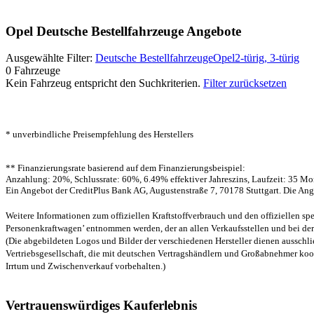
Opel Deutsche Bestellfahrzeuge Angebote
Ausgewählte Filter:
Deutsche Bestellfahrzeuge
Opel
2-türig, 3-türig
0 Fahrzeuge
Kein Fahrzeug entspricht den Suchkriterien.
Filter zurücksetzen
* unverbindliche Preisempfehlung des Herstellers
** Finanzierungsrate basierend auf dem Finanzierungsbeispiel:
Anzahlung: 20%, Schlussrate: 60%, 6.49% effektiver Jahreszins, Laufzeit: 35 Mo
Ein Angebot der CreditPlus Bank AG, Augustenstraße 7, 70178 Stuttgart. Die Ang
Weitere Informationen zum offiziellen Kraftstoffverbrauch und den offiziellen
Personenkraftwagen’ entnommen werden, der an allen Verkaufsstellen und bei 
(Die abgebildeten Logos und Bilder der verschiedenen Hersteller dienen ausschlie
Vertriebsgesellschaft, die mit deutschen Vertragshändlern und Großabnehmer koope
Irrtum und Zwischenverkauf vorbehalten.)
Vertrauenswürdiges Kauferlebnis