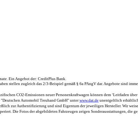
nate. Ein Angebot der: CreditPlus Bank.
aben stellen zugleich das 2/3-Beispiel gemäß § 6a PAngV dar. Angebote sind immer
 spezifischen CO2-Emissionen neuer Personenkraftwagen können dem ‘Leitfaden übe
der "Deutschen Automobil Treuhand GmbH" unter
www.dat.de
unentgeltlich erhältlich
ßlich zur Authentifizierung und sind Eigentum der jeweiligen Hersteller. Wir weise
riert. Die Fotos der abgebildeten Fahrzeugen zeigen Sonderausstattungen, die gegen